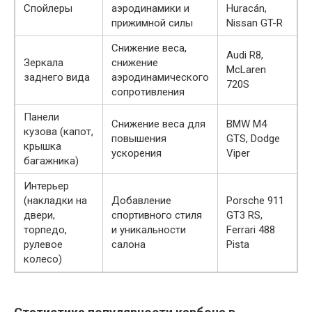
Спойлеры
аэродинамики и
Huracán,
прижимной силы
Nissan GT-R
Снижение веса,
Audi R8,
Зеркала
снижение
McLaren
заднего вида
аэродинамического
720S
сопротивления
Панели
Снижение веса для
BMW M4
кузова (капот,
повышения
GTS, Dodge
крышка
ускорения
Viper
багажника)
Интерьер
(накладки на
Добавление
Porsche 911
двери,
спортивного стиля
GT3 RS,
торпедо,
и уникальности
Ferrari 488
рулевое
салона
Pista
колесо)