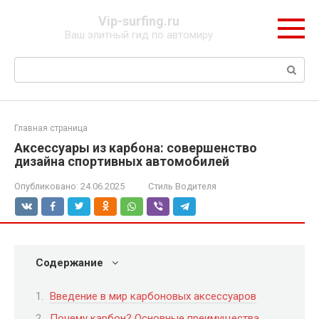
Перейти
Vip-surfing.ru
к
Ваш элитный гид по автомиру
контенту
Поиск:
Главная страница
Аксессуары из карбона: совершенство
дизайна спортивных автомобилей
Опубликовано:
24.06.2025
Стиль Водителя
Содержание
Введение в мир карбоновых аксессуаров
Почему карбон? Основные преимущества