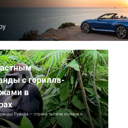
ру
частным
анды с горилла-
джами в
рах
уанды Руанда — страна тысячи холмов и