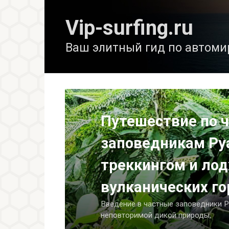
Перейти
к
Vip-surfing.ru
контенту
Ваш элитный гид по автоми
в
Путешествие по 
заповедникам Ру
треккингом и ло
вулканических го
Введение в частные заповедники Р
неповторимой дикой природы,