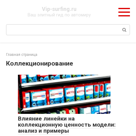
Перейти
Vip-surfing.ru
к
Ваш элитный гид по автомиру
контенту
Поиск:
Главная страница
Коллекционирование
Влияние линейки на
коллекционную ценность модели:
анализ и примеры