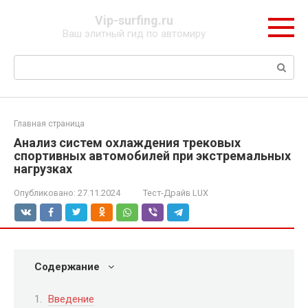
Перейти
Vip-surfing.ru
к
Ваш элитный гид по автомиру
контенту
Поиск:
Главная страница
Анализ систем охлаждения трековых
спортивных автомобилей при экстремальных
нагрузках
Опубликовано:
27.11.2024
Тест-Драйв LUX
Содержание
Введение