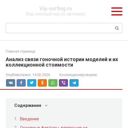
Перейти
Vip-surfing.ru
к
Ваш элитный гид по автомиру
контенту
Поиск:
Главная страница
Анализ связи гоночной истории моделей и их
коллекционной стоимости
Опубликовано:
14.02.2026
Коллекционирование
Содержание
Введение
Основные факторы, влияющие на