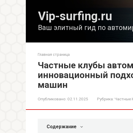
Перейти
к
Vip-surfing.ru
контенту
Ваш элитный гид по автоми
Главная страница
Частные клубы автом
инновационный подх
машин
Опубликовано:
02.11.2025
Рубрика:
Частные 
Содержание