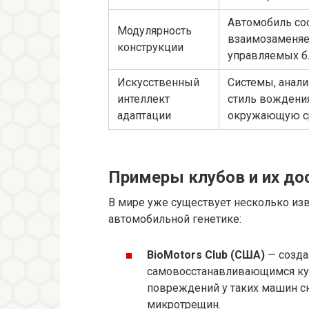
Автомобиль сос
Модулярность
взаимозаменя
конструкции
управляемых б
Искусственный
Системы, анал
интеллект
стиль вождени
адаптации
окружающую с
Примеры клубов и их д
В мире уже существует несколько из
автомобильной генетике:
BioMotors Club (США)
— созда
самовосстанавливающимся куз
повреждений у таких машин сн
микротрещин.