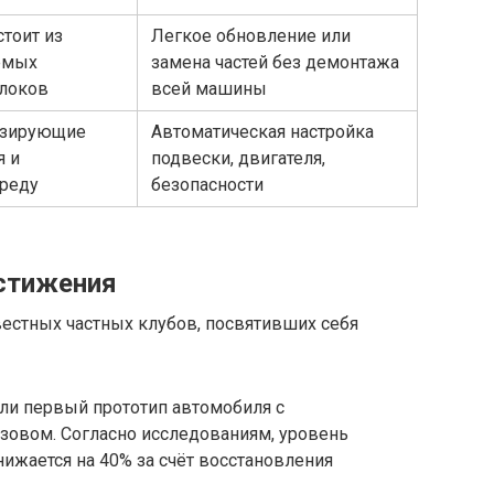
тоит из
Легкое обновление или
емых
замена частей без демонтажа
локов
всей машины
изирующие
Автоматическая настройка
я и
подвески, двигателя,
реду
безопасности
остижения
вестных частных клубов, посвятивших себя
ли первый прототип автомобиля с
овом. Согласно исследованиям, уровень
ижается на 40% за счёт восстановления