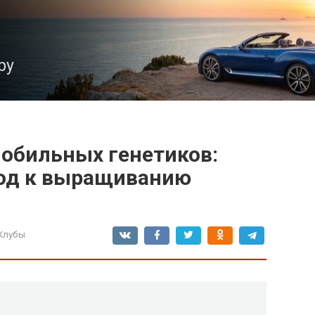
ру
обильных генетиков:
од к выращиванию
Клубы