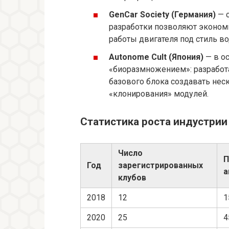
GenCar Society (Германия)
— с
разработки позволяют экономи
работы двигателя под стиль во
Autonome Cult (Япония)
— в о
«биоразмножением»: разработ
базового блока создавать нес
«клонирования» модулей.
Статистика роста индустрии
Число
П
Год
зарегистрированных
а
клубов
2018
12
1
2020
25
4