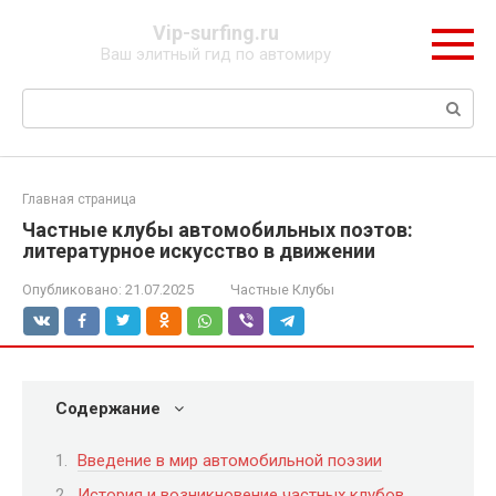
Перейти
Vip-surfing.ru
к
Ваш элитный гид по автомиру
контенту
Поиск:
Главная страница
Частные клубы автомобильных поэтов:
литературное искусство в движении
Опубликовано:
21.07.2025
Частные Клубы
Содержание
Введение в мир автомобильной поэзии
История и возникновение частных клубов