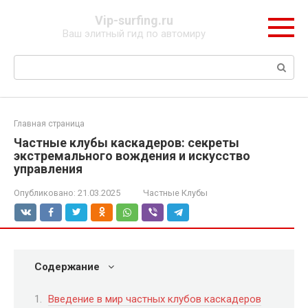
Перейти
Vip-surfing.ru
к
Ваш элитный гид по автомиру
контенту
Поиск:
Главная страница
Частные клубы каскадеров: секреты
экстремального вождения и искусство
управления
Опубликовано:
21.03.2025
Частные Клубы
Содержание
Введение в мир частных клубов каскадеров