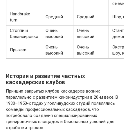
съемки
Handbrake
Средний
Средний
Шоу, ки
turn
Стоппи и
Очень
Очень
Стантрай
балансировка
высокий
высокий
демонст
Очень
Очень
Экстрем
Прыжки
высокий
высокий
шоу, кин
История и развитие частных
каскадерских клубов
Принцип закрытых клубов каскадеров возник
параллельно с развитием киноиндустрии в 20-м веке. В
1930–1950-х годах у голливудских студий появлялись
команды профессиональных каскадеров, что
потребовало создания специализированных
тренировочных площадок и безопасных условий для
отработки трюков.