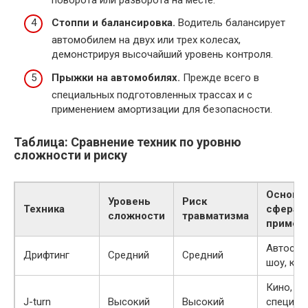
Стоппи и балансировка.
Водитель балансирует
автомобилем на двух или трех колесах,
демонстрируя высочайший уровень контроля.
Прыжки на автомобилях.
Прежде всего в
специальных подготовленных трассах и с
применением амортизации для безопасности.
Таблица: Сравнение техник по уровню
сложности и риску
Основн
Уровень
Риск
Техника
сфера
сложности
травматизма
примен
Автоспор
Дрифтинг
Средний
Средний
шоу, кин
Кино,
J-turn
Высокий
Высокий
специал