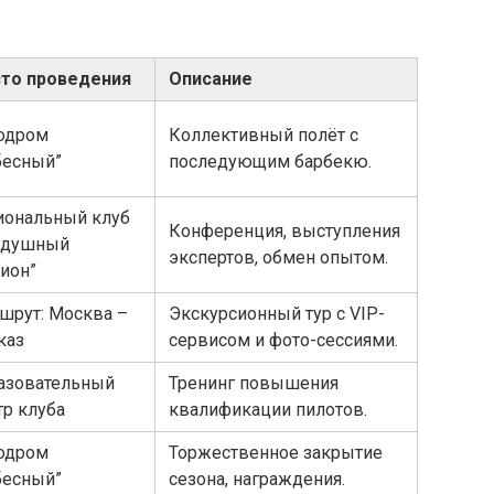
то проведения
Описание
одром
Коллективный полёт с
бесный”
последующим барбекю.
иональный клуб
Конференция, выступления
здушный
экспертов, обмен опытом.
тион”
шрут: Москва –
Экскурсионный тур с VIP-
каз
сервисом и фото-сессиями.
азовательный
Тренинг повышения
тр клуба
квалификации пилотов.
одром
Торжественное закрытие
бесный”
сезона, награждения.