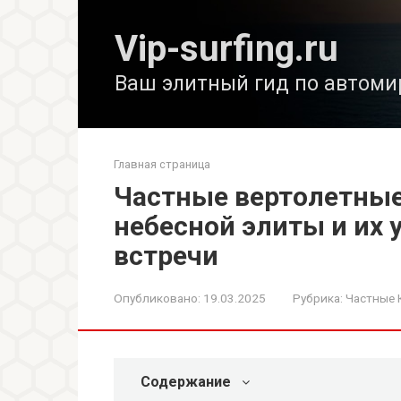
Перейти
к
Vip-surfing.ru
контенту
Ваш элитный гид по автоми
Главная страница
Частные вертолетные
небесной элиты и их
встречи
Опубликовано:
19.03.2025
Рубрика:
Частные 
Содержание