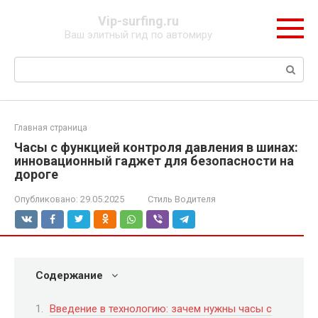
Перейти
Vip-surfing.ru
к
Ваш элитный гид по автомиру
контенту
Поиск:
Главная страница
Часы с функцией контроля давления в шинах:
инновационный гаджет для безопасности на
дороге
Опубликовано:
29.05.2025
Стиль Водителя
Содержание
Введение в технологию: зачем нужны часы с