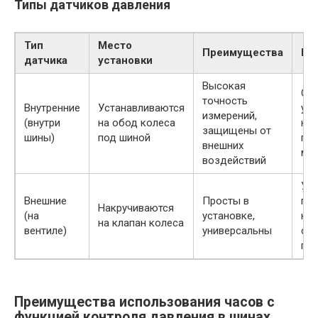
Типы датчиков давления
Тип
Место
Преимущества
Не
датчика
установки
Высокая
Сл
точность
Внутренние
Устанавливаются
уст
измерений,
(внутри
на обод колеса
не
защищены от
шины)
под шиной
пр
внешних
мо
воздействий
Уяз
Внешние
Просты в
по
Накручиваются
(на
установке,
кра
на клапан колеса
вентиле)
универсальны
сн
гер
Преимущества использования часов с
функцией контроля давления в шинах