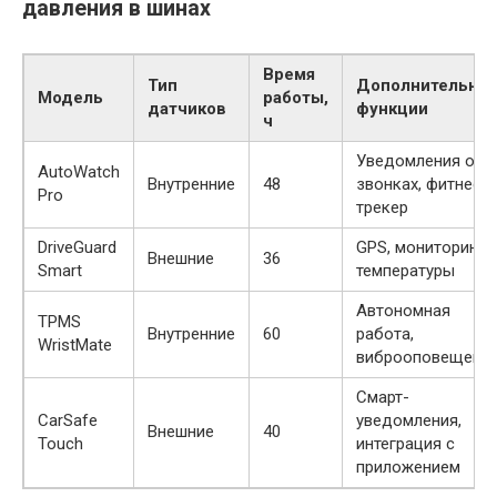
давления в шинах
Время
Тип
Дополнительны
Модель
работы,
датчиков
функции
ч
Уведомления о
AutoWatch
Внутренние
48
звонках, фитнес-
Pro
трекер
DriveGuard
GPS, мониторинг
Внешние
36
Smart
температуры
Автономная
TPMS
Внутренние
60
работа,
WristMate
виброоповещени
Смарт-
CarSafe
уведомления,
Внешние
40
Touch
интеграция с
приложением