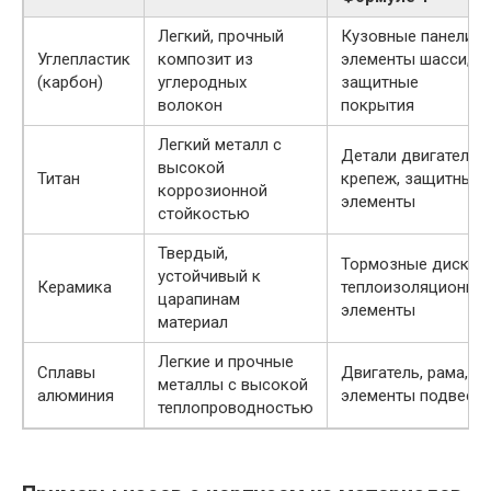
Легкий, прочный
Кузовные панели,
Углепластик
композит из
элементы шасси,
(карбон)
углеродных
защитные
волокон
покрытия
Легкий металл с
Детали двигателя,
высокой
Титан
крепеж, защитные
коррозионной
элементы
стойкостью
Твердый,
Тормозные диски,
устойчивый к
Керамика
теплоизоляционны
царапинам
элементы
материал
Легкие и прочные
Сплавы
Двигатель, рама,
металлы с высокой
алюминия
элементы подвеск
теплопроводностью