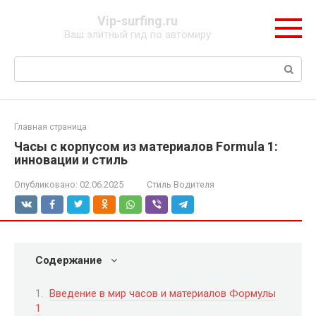
Перейти
Vip-surfing.ru
к
Ваш элитный гид по автомиру
контенту
Поиск:
Главная страница
Часы с корпусом из материалов Formula 1:
инновации и стиль
Опубликовано:
02.06.2025
Стиль Водителя
Содержание
Введение в мир часов и материалов Формулы
1