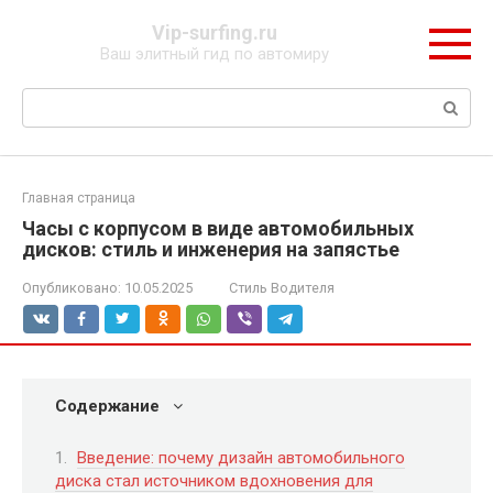
Перейти
Vip-surfing.ru
к
Ваш элитный гид по автомиру
контенту
Поиск:
Главная страница
Часы с корпусом в виде автомобильных
дисков: стиль и инженерия на запястье
Опубликовано:
10.05.2025
Стиль Водителя
Содержание
Введение: почему дизайн автомобильного
диска стал источником вдохновения для