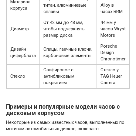
Материал
титан, алюминиевые
Alloy в
корпуса
сплавы
часах BRM
От 42 мм до 48 мм,
44 мм у
Диаметр
чтобы подчеркнуть
часов Wryst
размер диска
Motors
Porsche
Дизайн
Спицы, гаечные ключи,
Design
циферблата
карбоновые элементы
Chronotimer
Сапфировое с
Стекло у
Стекло
антибликовым
TAG Heuer
покрытием
Carrera
Примеры и популярные модели часов с
дисковым корпусом
Некоторые из самых известных часов, выполненных по
мотивам автомобильных дисков, включают: