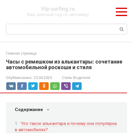
Перейти
Vip-surfing.ru
к
Ваш элитный гид по автомиру
контенту
Поиск:
Главная страница
Часы с ремешком из алькантары: сочетание
автомобильной роскоши и стиля
Опубликовано:
25.04.2025
Стиль Водителя
Содержание
Что такое алькантара и почему она популярна
в автомобилях?