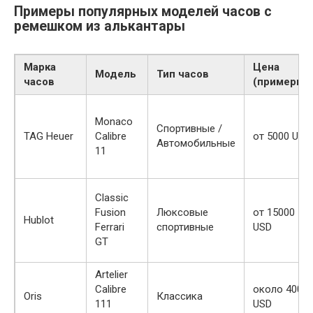
Примеры популярных моделей часов с
ремешком из алькантары
Марка
Цена
Модель
Тип часов
часов
(примерно)
Monaco
Спортивные /
TAG Heuer
Calibre
от 5000 USD
Автомобильные
11
Classic
Fusion
Люксовые
от 15000
Hublot
Ferrari
спортивные
USD
GT
Artelier
Calibre
около 4000
Oris
Классика
111
USD