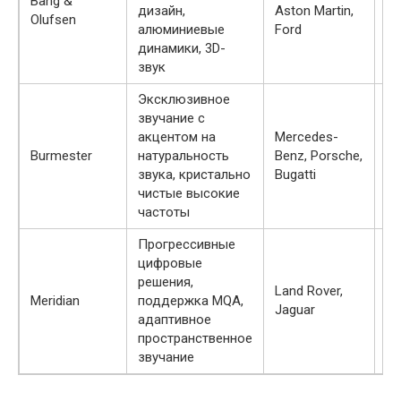
Bang &
дизайн,
Aston Martin,
16
Olufsen
алюминиевые
Ford
динамики, 3D-
звук
Эксклюзивное
звучание с
акцентом на
Mercedes-
Burmester
натуральность
Benz, Porsche,
15
звука, кристально
Bugatti
чистые высокие
частоты
Прогрессивные
цифровые
решения,
Land Rover,
Meridian
поддержка MQA,
16
Jaguar
адаптивное
пространственное
звучание