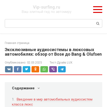
Перейти
Vip-surfing.ru
к
Ваш элитный гид по автомиру
контенту
Поиск:
Главная страница
Эксклюзивные аудиосистемы в люксовых
автомобилях: обзор от Bose до Bang & Olufsen
Опубликовано:
02.03.2025
Тест-Драйв LUX
Содержание
Введение в мир автомобильных аудиосистем
класса люкс