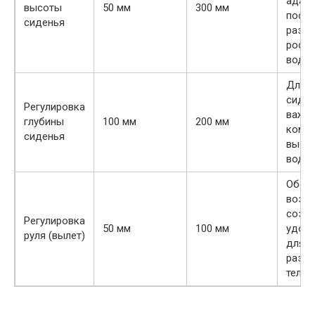
адапт
высоты
50 мм
300 мм
посад
сиденья
разны
росту
водит
Длин
сиде
Регулировка
важна
глубины
100 мм
200 мм
комф
сиденья
высо
водит
Обесп
возм
созд
Регулировка
50 мм
100 мм
удобн
руля (вылет)
для в
разно
тело