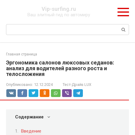
Перейти
Vip-surfing.ru
к
Ваш элитный гид по автомиру
контенту
Поиск:
Главная страница
Эргономика салонов люксовых седанов:
анализ для водителей разного роста и
телосложения
Опубликовано:
12.12.2024
Тест-Драйв LUX
Содержание
Введение