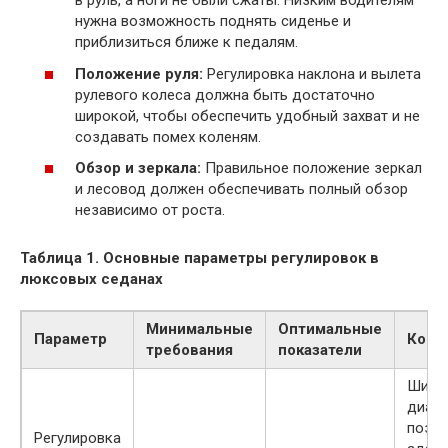
в руль, а ноги не были сжаты. Низким водителям
нужна возможность поднять сиденье и
приблизиться ближе к педалям.
Положение руля:
Регулировка наклона и вылета
рулевого колеса должна быть достаточно
широкой, чтобы обеспечить удобный захват и не
создавать помех коленям.
Обзор и зеркала:
Правильное положение зеркал
и лесовод должен обеспечивать полный обзор
независимо от роста.
Таблица 1. Основные параметры регулировок в
люксовых седанах
Минимальные
Оптимальные
Параметр
Комм
требования
показатели
Широ
диап
позво
Регулировка