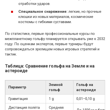
отработки ударов.
Специальное снаряжение:
легкие, но прочные
клюшки из новых материалов, космические
костюмы с гибкими суставами.
По статистике, первые профессиональные курсы по
межпланетному гольфу планируется открывать уже к 2032
году. По оценкам экспертов, первые турниры будут
сопровождаться зрелищем новых игровых стратегий и
тактик.
Таблица: Сравнение гольфа на Земле и на
астероиде
Земной
Гольф на
Параметр
гольф
астероиде
Гравитация
1 g
0,01–0,10 g
Дистанция полёта
Средняя
До 1500 м и более