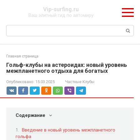
Перейти
Vip-surfing.ru
к
Ваш элитный гид по автомиру
контенту
Поиск:
Главная страница
Гольф-клубы на астероидах: новый уровень
межпланетного отдыха для богатых
Опубликовано:
15.03.2025
Частные Клубы
Содержание
Введение в новый уровень межпланетного
гольфа