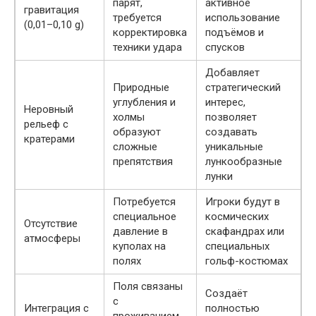
парят,
активное
гравитация
требуется
использование
(0,01–0,10 g)
корректировка
подъёмов и
техники удара
спусков
Добавляет
Природные
стратегический
углубления и
интерес,
Неровный
холмы
позволяет
рельеф с
образуют
создавать
кратерами
сложные
уникальные
препятствия
лункообразные
лунки
Потребуется
Игроки будут в
специальное
космических
Отсутствие
давление в
скафандрах или
атмосферы
куполах на
специальных
полях
гольф-костюмах
Поля связаны
Создаёт
с
Интеграция с
полностью
проживанием,