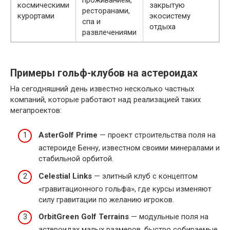
космическими
закрытую
ресторанами,
курортами
экосистему
спа и
отдыха
развлечениями
Примеры гольф-клубов на астероидах
На сегодняшний день известно несколько частных
компаний, которые работают над реализацией таких
мегапроектов:
AsterGolf Prime
— проект строительства поля на
астероиде Бенну, известном своими минералами и
стабильной орбитой.
Celestial Links
— элитный клуб с концептом
«гравитационного гольфа», где курсы изменяют
силу гравитации по желанию игроков.
OrbitGreen Golf Terrains
— модульные поля на
астероидах малых размеров, быстро собираемые