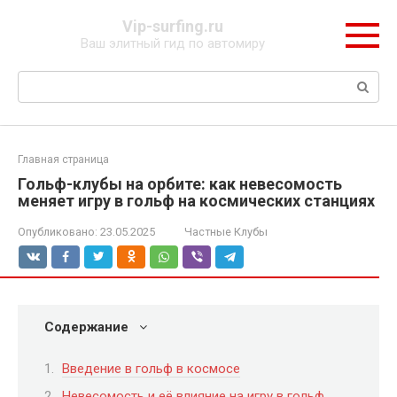
Перейти
Vip-surfing.ru
к
Ваш элитный гид по автомиру
контенту
Поиск:
Главная страница
Гольф-клубы на орбите: как невесомость
меняет игру в гольф на космических станциях
Опубликовано:
23.05.2025
Частные Клубы
Содержание
Введение в гольф в космосе
Невесомость и её влияние на игру в гольф