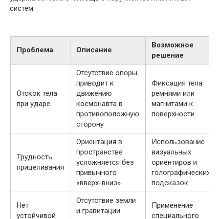
систем.
Возможное
Проблема
Описание
решение
Отсутствие опоры
приводит к
Фиксация тела
Отскок тела
движению
ремнями или
при ударе
космонавта в
магнитами к
противоположную
поверхности
сторону
Ориентация в
Использование
пространстве
визуальных
Трудность
усложняется без
ориентиров и
прицеливания
привычного
голографических
«вверх-вниз»
подсказок
Отсутствие земли
Нет
Применение
и гравитации
устойчивой
специального