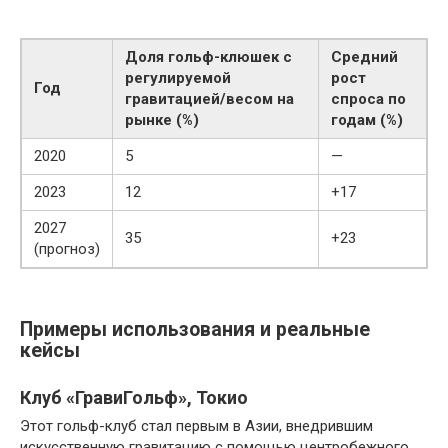
Доля гольф-клюшек с
Средний
регулируемой
рост
Год
гравитацией/весом на
спроса по
рынке (%)
годам (%)
2020
5
—
2023
12
+17
2027
35
+23
(прогноз)
Примеры использования и реальные
кейсы
Клуб «ГравиГольф», Токио
Этот гольф-клуб стал первым в Азии, внедрившим
искусственную гравитацию с помощью центробежного