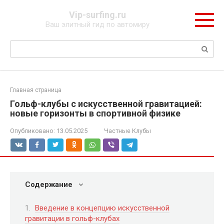
Перейти
Vip-surfing.ru
к
Ваш элитный гид по автомиру
контенту
Поиск:
Главная страница
Гольф-клубы с искусственной гравитацией:
новые горизонты в спортивной физике
Опубликовано:
13.05.2025
Частные Клубы
Содержание
Введение в концепцию искусственной
гравитации в гольф-клубах