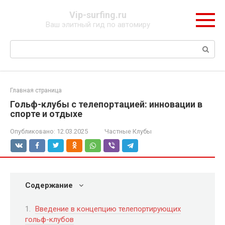
Перейти
Vip-surfing.ru
к
Ваш элитный гид по автомиру
контенту
Поиск:
Главная страница
Гольф-клубы с телепортацией: инновации в
спорте и отдыхе
Опубликовано:
12.03.2025
Частные Клубы
Содержание
Введение в концепцию телепортирующих
гольф-клубов