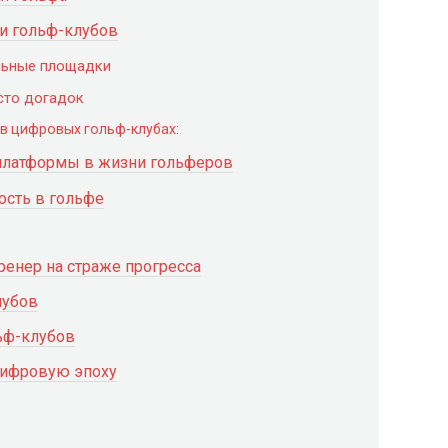
и гольф-клубов
льные площадки
сто догадок
в цифровых гольф-клубах:
платформы в жизни гольферов
ость в гольфе
ренер на страже прогресса
лубов
ьф-клубов
цифровую эпоху