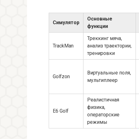
Основные
Симулятор
функции
Треккинг мяча,
TrackMan
анализ траектории,
тренировки
Виртуальные поля,
Golfzon
мультиплеер
Реалистичная
физика,
E6 Golf
операторские
режимы