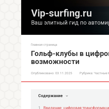
Перейти
к
Vip-surfing.ru
контенту
Ваш элитный гид по автоми
Главная страница
Гольф-клубы в цифро
возможности
Опубликовано:
03.11.2025
Рубрика:
Частные 
Содержание
Введение: цифровая трансформаци