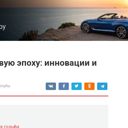
ру
вую эпоху: инновации и
Клубы
я гольфа