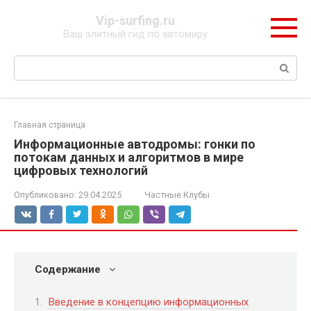
Перейти
Vip-surfing.ru
к
Ваш элитный гид по автомиру
контенту
Поиск:
Главная страница
Информационные автодромы: гонки по
потокам данных и алгоритмов в мире
цифровых технологий
Опубликовано:
29.04.2025
Частные Клубы
Содержание
Введение в концепцию информационных