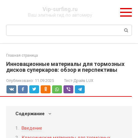
Перейти
Vip-surfing.ru
к
Ваш элитный гид по автомиру
контенту
Поиск:
Главная страница
Инновационные материалы для тормозных
дисков суперкаров: обзор и перспективы
Опубликовано:
11.09.2025
Тест-Драйв LUX
Содержание
Введение
Классические материалы для тормозных