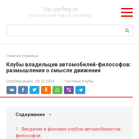
Перейти
Vip-surfing.ru
к
Ваш элитный гид по автомиру
контенту
Поиск:
Главная страница
Клубы владельцев автомобилей-философов:
размышления о смысле движения
Опубликовано:
28.12.2024
Частные Клубы
Содержание
Введение в феномен клубов автомобилистов-
философов