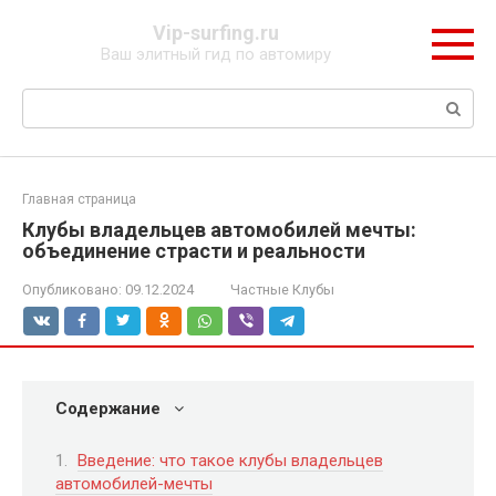
Перейти
Vip-surfing.ru
к
Ваш элитный гид по автомиру
контенту
Поиск:
Главная страница
Клубы владельцев автомобилей мечты:
объединение страсти и реальности
Опубликовано:
09.12.2024
Частные Клубы
Содержание
Введение: что такое клубы владельцев
автомобилей-мечты