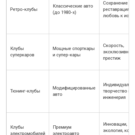
Сохранение и
Классические авто
Ретро-клубы
реставрация,
(до 1980-х)
любовь к исто
Скорость,
Клубы
Мощные спорткары
эксклюзивност
суперкаров
и супер-кары
престиж
Индивидуально
Модифицированные
Тюнинг-клубы
творчество и
авто
инженерия
Инновации,
Клубы
Премиум
экология, ком
электромобилей
электроавто