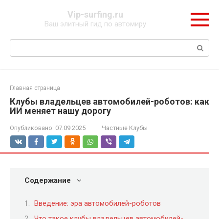
Перейти
Vip-surfing.ru
к
Ваш элитный гид по автомиру
контенту
Поиск:
Главная страница
Клубы владельцев автомобилей-роботов: как
ИИ меняет нашу дорогу
Опубликовано:
07.09.2025
Частные Клубы
Содержание
Введение: эра автомобилей-роботов
Что такое клубы владельцев автомобилей-