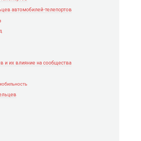
льцев автомобилей-телепортов
в
д
в и их влияние на сообщества
 мобильность
ельцев