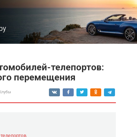
ру
томобилей-телепортов:
ого перемещения
Клубы
телепортов