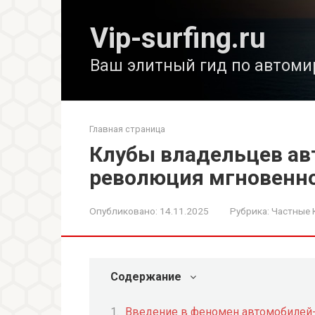
Перейти
к
Vip-surfing.ru
контенту
Ваш элитный гид по автоми
Главная страница
Клубы владельцев ав
революция мгновенн
Опубликовано:
14.11.2025
Рубрика:
Частные 
Содержание
Введение в феномен автомобилей-