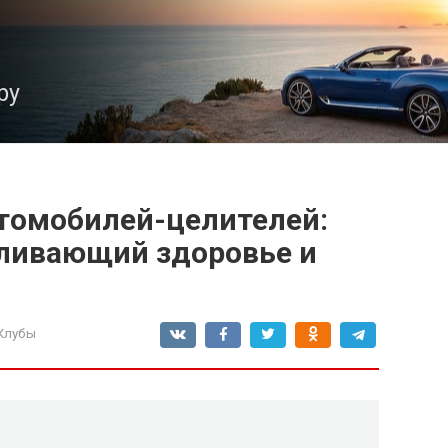
ру
томобилей-целителей:
вливающий здоровье и
Клубы