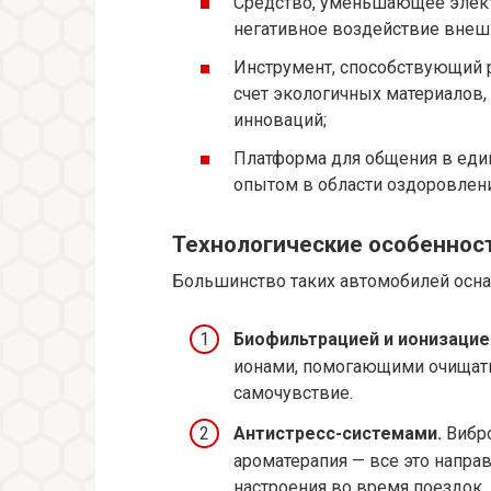
Средство, уменьшающее элек
негативное воздействие внеш
Инструмент, способствующий 
счет экологичных материалов,
инноваций;
Платформа для общения в еди
опытом в области оздоровлени
Технологические особеннос
Большинство таких автомобилей осн
Биофильтрацией и ионизацие
ионами, помогающими очищать
самочувствие.
Антистресс-системами.
Вибро
ароматерапия — все это напра
настроения во время поездок.