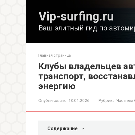
Перейти
к
Vip-surfing.ru
контенту
Ваш элитный гид по автоми
Главная страница
Клубы владельцев ав
транспорт, восстана
энергию
Опубликовано:
13.01.2026
Рубрика:
Частные 
Содержание