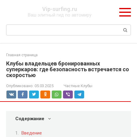
Перейти
Vip-surfing.ru
к
Ваш элитный гид по автомиру
контенту
Поиск:
Главная страница
Клубы владельцев бронированных
суперкаров: где безопасность встречается со
скоростью
Опубликовано:
05.03.2025
Частные Клубы
Содержание
Введение