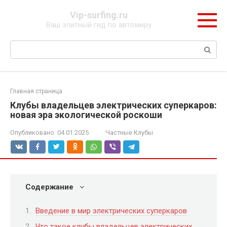
Перейти
Vip-surfing.ru
к
Ваш элитный гид по автомиру
контенту
Поиск:
Главная страница
Клубы владельцев электрических суперкаров:
новая эра экологической роскоши
Опубликовано:
04.01.2025
Частные Клубы
Содержание
Введение в мир электрических суперкаров
Что такое клубы владельцев электрических