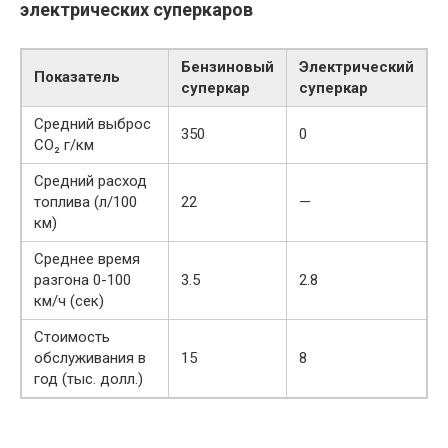
электрических суперкаров
Бензиновый
Электрический
Показатель
суперкар
суперкар
Средний выброс
350
0
CO₂ г/км
Средний расход
топлива (л/100
22
—
км)
Среднее время
разгона 0-100
3.5
2.8
км/ч (сек)
Стоимость
обслуживания в
15
8
год (тыс. долл.)