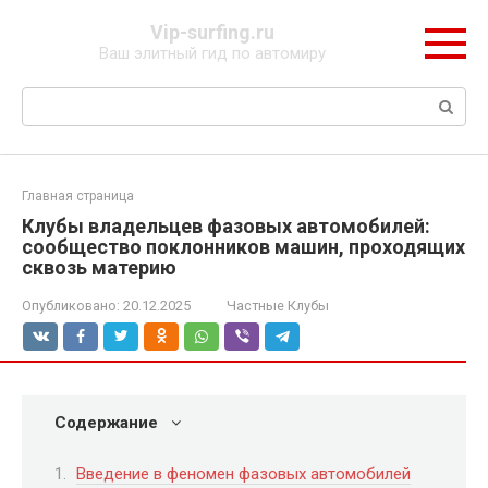
Перейти
Vip-surfing.ru
к
Ваш элитный гид по автомиру
контенту
Поиск:
Главная страница
Клубы владельцев фазовых автомобилей:
сообщество поклонников машин, проходящих
сквозь материю
Опубликовано:
20.12.2025
Частные Клубы
Содержание
Введение в феномен фазовых автомобилей