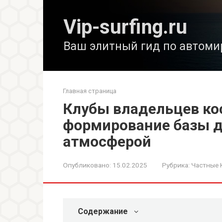
Перейти
к
Vip-surfing.ru
контенту
Ваш элитный гид по автоми
Главная страница
Клубы владельцев ко
формирование базы д
атмосферой
Опубликовано:
15.02.2025
Рубрика:
Частные 
Содержание