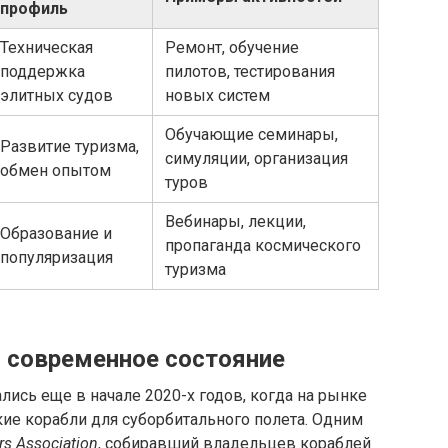
профиль
Техническая
Ремонт, обучение
поддержка
пилотов, тестирования
элитных судов
новых систем
Обучающие семинары,
Развитие туризма,
симуляции, организация
обмен опытом
туров
Вебинары, лекции,
Образование и
пропаганда космического
популяризация
туризма
 современное состояние
сь еще в начале 2020-х годов, когда на рынке
ие корабли для суборбитального полета. Одним
s Association
, собиравший владельцев кораблей