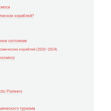
смоса
ических кораблей?
ное состояние
смических кораблей (2020–2024)
 космосу
ic Pioneers
мического туризма