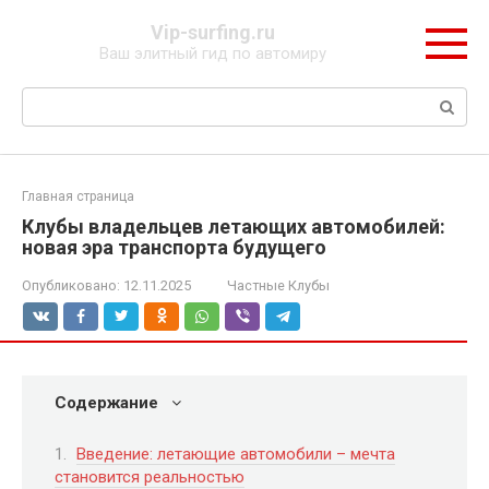
Перейти
Vip-surfing.ru
к
Ваш элитный гид по автомиру
контенту
Поиск:
Главная страница
Клубы владельцев летающих автомобилей:
новая эра транспорта будущего
Опубликовано:
12.11.2025
Частные Клубы
Содержание
Введение: летающие автомобили – мечта
становится реальностью