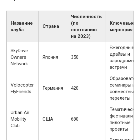
Численность
Название
(по
Ключевые
Страна
клуба
состоянию
мероприяти
на 2023)
Ежегодные те
SkyDrive
драйвы и
Owners
Япония
350
аэродромные
Network
встречи
Образовател
Volocopter
семинары и
Германия
420
FlyFriends
совместные
перелеты
Тематические
Urban Air
фестивали и
Mobility
США
680
пилотные
Club
проекты