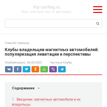
Перейти
Vip-surfing.ru
к
Ваш элитный гид по автомиру
контенту
Поиск:
Главная страница
Клубы владельцев магнитных автомобилей:
популяризация левитации и перспективы
Опубликовано:
06.09.2025
Частные Клубы
Содержание
Введение: магнитные автомобили и их
владельцы