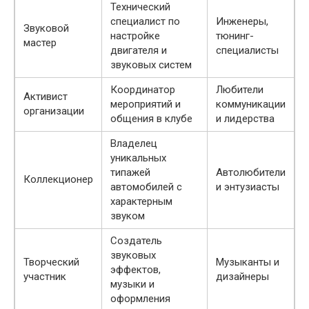
Технический
специалист по
Инженеры,
Звуковой
настройке
тюнинг-
мастер
двигателя и
специалисты
звуковых систем
Координатор
Любители
Активист
мероприятий и
коммуникации
организации
общения в клубе
и лидерства
Владелец
уникальных
типажей
Автолюбители
Коллекционер
автомобилей с
и энтузиасты
характерным
звуком
Создатель
звуковых
Творческий
Музыканты и
эффектов,
участник
дизайнеры
музыки и
оформления