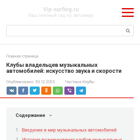
Перейти
Vip-surfing.ru
к
Ваш элитный гид по автомиру
контенту
Поиск:
Главная страница
Клубы владельцев музыкальных
автомобилей: искусство звука и скорости
Опубликовано:
30.12.2025
Частные Клубы
Содержание
Введение в мир музыкальных автомобилей
История возникновения клубов музыкальных