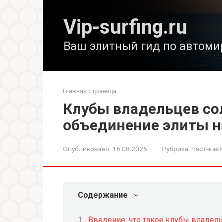
Перейти
к
Vip-surfing.ru
контенту
Ваш элитный гид по автоми
Главная страница
Клубы владельцев со
объединение элиты н
Опубликовано:
16.08.2025
Рубрика:
Частные 
Содержание
Введение: что такое клубы владе