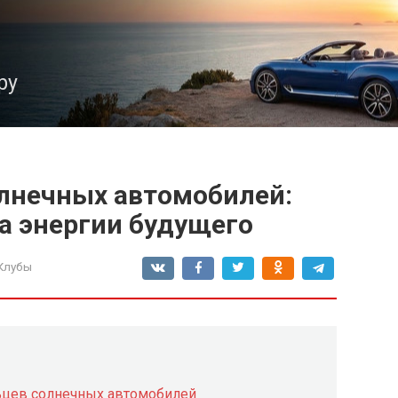
ру
лнечных автомобилей:
а энергии будущего
Клубы
льцев солнечных автомобилей