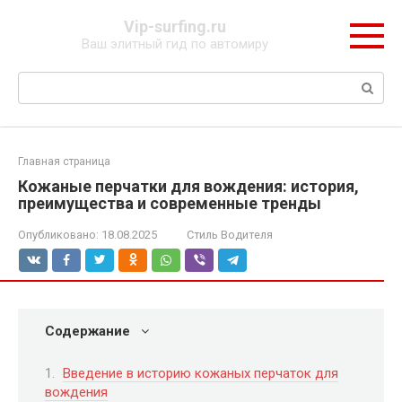
Перейти
Vip-surfing.ru
к
Ваш элитный гид по автомиру
контенту
Поиск:
Главная страница
Кожаные перчатки для вождения: история,
преимущества и современные тренды
Опубликовано:
18.08.2025
Стиль Водителя
Содержание
Введение в историю кожаных перчаток для
вождения