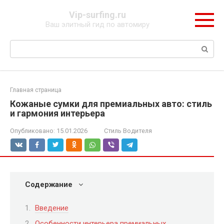
Перейти
Vip-surfing.ru
к
Ваш элитный гид по автомиру
контенту
Поиск:
Главная страница
Кожаные сумки для премиальных авто: стиль
и гармония интерьера
Опубликовано:
15.01.2026
Стиль Водителя
Содержание
Введение
Особенности интерьера премиальных