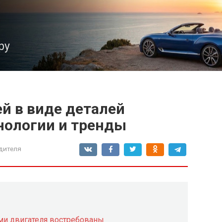
ру
й в виде деталей
хнологии и тренды
дителя
ми двигателя востребованы