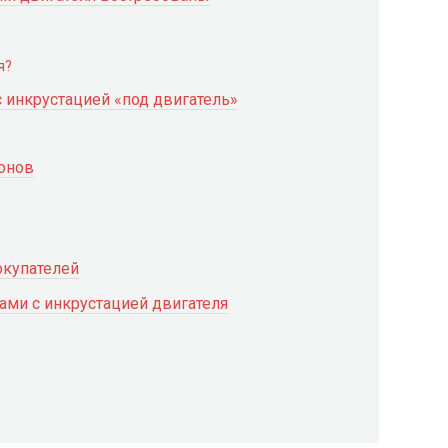
я?
с инкрустацией «под двигатель»
онов
окупателей
ами с инкрустацией двигателя