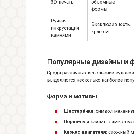
3D-печать
объемные
формы
Ручная
Эксклюзивность,
инкрустация
красота
камнями
Популярные дизайны и 
Среди различных исполнений кулонов
выделяются несколько наиболее попу
Форма и мотивы
Шестерёнка:
символ механизм
Поршень и клапан:
символ мощ
Каркас двигателя:
сложный мн