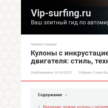
Перейти
к
Vip-surfing.ru
контенту
Ваш элитный гид по автоми
Главная страница
Кулоны с инкрустацие
двигателя: стиль, те
Опубликовано:
30.09.2025
Рубрика:
Стиль Во
Содержание
Введение: почему кулоны с деталя