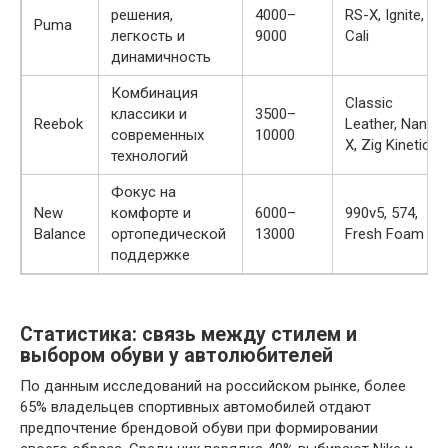
решения,
4000–
RS-X, Ignite,
Puma
легкость и
9000
Cali
динамичность
Комбинация
Classic
классики и
3500–
Reebok
Leather, Nano
современных
10000
X, Zig Kinetica
технологий
Фокус на
New
комфорте и
6000–
990v5, 574,
Balance
ортопедической
13000
Fresh Foam
поддержке
Статистика: связь между стилем и
выбором обуви у автолюбителей
По данным исследований на российском рынке, более
65% владельцев спортивных автомобилей отдают
предпочтение брендовой обуви при формировании