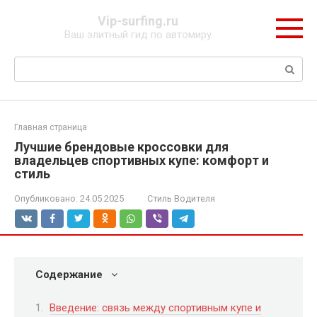
Перейти
Vip-surfing.ru
к
Ваш элитный гид по автомиру
контенту
Поиск:
Главная страница
Лучшие брендовые кроссовки для
владельцев спортивных купе: комфорт и
стиль
Опубликовано:
24.05.2025
Стиль Водителя
Содержание
Введение: связь между спортивным купе и