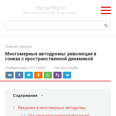
Перейти
Vip-surfing.ru
к
Ваш элитный гид по автомиру
контенту
Поиск:
Главная страница
Многомерные автодромы: революция в
гонках с пространственной динамикой
Опубликовано:
27.11.2025
Частные Клубы
Содержание
Введение в многомерные автодромы
Что такое многомерный автодром?