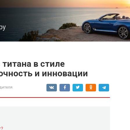
ру
титана в стиле
рочность и инновации
дителя
т?