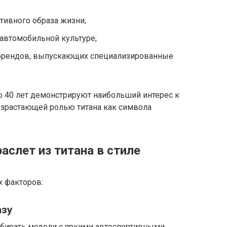
тивного образа жизни;
 автомобильной культуре;
брендов, выпускающих специализированные
о 40 лет демонстрируют наибольший интерес к
озрастающей ролью титана как символа
слет из титана в стиле
х факторов:
азу
выбирать модели с яркими автоспортивными