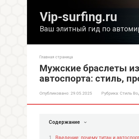
Перейти
к
Vip-surfing.ru
контенту
Ваш элитный гид по автоми
Главная страница
Мужские браслеты из 
автоспорта: стиль, п
Опубликовано:
29.05.2025
Рубрика:
Стиль Во
Содержание
Введение: почему титан и автоспор