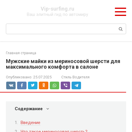
Перейти
Vip-surfing.ru
к
Ваш элитный гид по автомиру
контенту
Поиск:
Главная страница
Мужские майки из мериносовой шерсти для
максимального комфорта в салоне
Опубликовано:
25.07.2025
Стиль Водителя
Содержание
Введение
Что такое мериносовая шерсть?