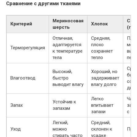
Сравнение с другими тканями
Мериносовая
Син
Критерий
Хлопок
шерсть
(по
Отличная,
Средняя,
Плох
адаптируется
плохо
мож
Терморегуляция
к температуре
сохраняет
выз
тела
тепло
пере
Сред
Высокий,
Хороший, но
быс
Влагоотвод
быстро
задерживает
сохн
выводит влагу
влагу долго
дыш
Легко
Част
Устойчив к
Запах
впитывает
затр
запахам
запахи
с за
Легкий,
Средний,
Уход
можно
склонен к
Про
стирать часто
усадке