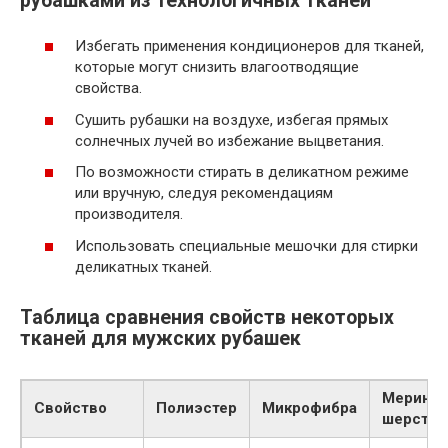
рубашками из технологичных тканей
Избегать применения кондиционеров для тканей,
которые могут снизить влагоотводящие
свойства.
Сушить рубашки на воздухе, избегая прямых
солнечных лучей во избежание выцветания.
По возможности стирать в деликатном режиме
или вручную, следуя рекомендациям
производителя.
Использовать специальные мешочки для стирки
деликатных тканей.
Таблица сравнения свойств некоторых
тканей для мужских рубашек
Меринос
Свойство
Полиэстер
Микрофибра
шерсть