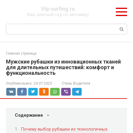
Перейти
Vip-surfing.ru
к
Ваш элитный гид по автомиру
контенту
Поиск:
Главная страница
Мужские рубашки из инновационных тканей
для длительных путешествий: комфорт и
функциональность
Опубликовано:
24.07.2025
Стиль Водителя
Содержание
Почему выбор рубашки из технологичных