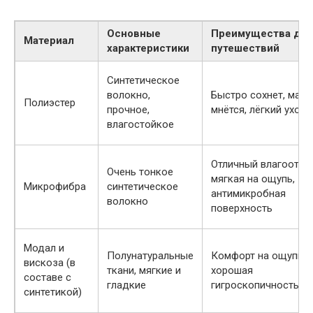
Основные
Преимущества для
Материал
характеристики
путешествий
Синтетическое
волокно,
Быстро сохнет, мало
Полиэстер
прочное,
мнётся, лёгкий уход
влагостойкое
Отличный влагоотво
Очень тонкое
мягкая на ощупь,
Микрофибра
синтетическое
антимикробная
волокно
поверхность
Модал и
Полунатуральные
Комфорт на ощупь,
вискоза (в
ткани, мягкие и
хорошая
составе с
гладкие
гигроскопичность
синтетикой)