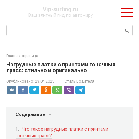
Перейти
Vip-surfing.ru
к
Ваш элитный гид по автомиру
контенту
Поиск:
Главная страница
Нагрудные платки с принтами гоночных
трасс: стильно и оригинально
Опубликовано:
23.04.2025
Стиль Водителя
Содержание
Что такое нагрудные платки с принтами
гоночных трасс?