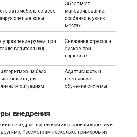
Облегчают
еть автомобиль со всех
маневрирование,
изируя слепые зоны
особенно в узких
местах
 управление рулём, при
Снижение стресса и
троля водителя над
рисков при
парковке
алгоритмов на базе
Адаптивность и
 интеллекта для
постоянное
зличным ситуациям
обучение системы
еры внедрения
тивно внедряются такими автопроизводителями,
 и другими. Рассмотрим несколько примеров из