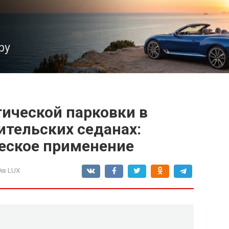
ру
тической парковки в
ительских седанах:
ческое применение
йв LUX