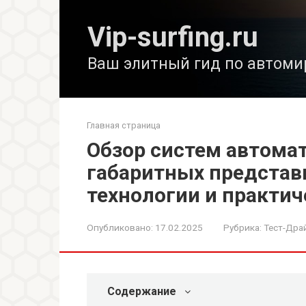
Перейти
к
Vip-surfing.ru
контенту
Ваш элитный гид по автоми
Главная страница
Обзор систем автома
габаритных представ
технологии и практи
Опубликовано:
17.02.2025
Рубрика:
Тест-Дра
Содержание