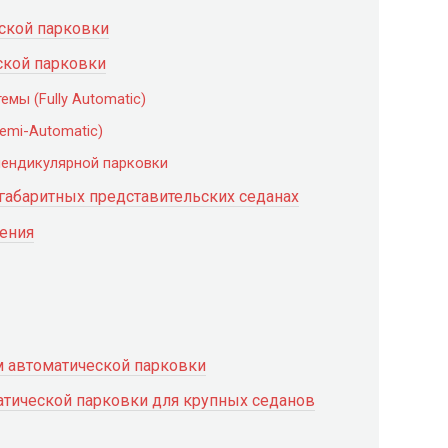
ской парковки
ской парковки
мы (Fully Automatic)
emi-Automatic)
пендикулярной парковки
 габаритных представительских седанах
ения
м автоматической парковки
атической парковки для крупных седанов