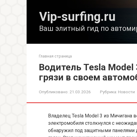
Перейти
к
Vip-surfing.ru
контенту
Ваш элитный гид по автоми
Главная страница
Водитель Tesla Model
грязи в своем автомо
Опубликовано:
21.03.2026
Рубрика:
Новости
Владелец Tesla Model 3 из Мичигана 
электромобиля столкнулся с неожида
обнаружил под защитными панелями 