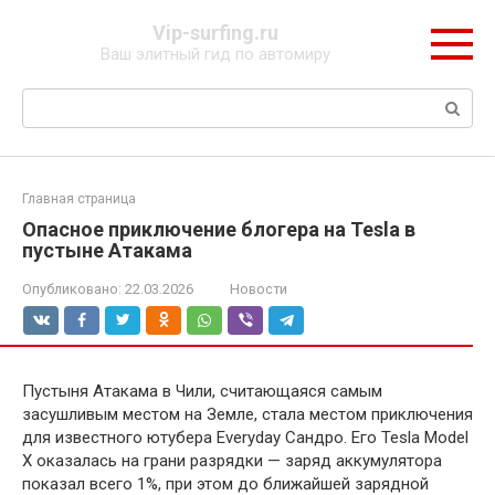
Перейти
Vip-surfing.ru
к
Ваш элитный гид по автомиру
контенту
Поиск:
Главная страница
Опасное приключение блогера на Tesla в
пустыне Атакама
Опубликовано:
22.03.2026
Новости
Пустыня Атакама в Чили, считающаяся самым
засушливым местом на Земле, стала местом приключения
для известного ютубера Everyday Сандро. Его Tesla Model
X оказалась на грани разрядки — заряд аккумулятора
показал всего 1%, при этом до ближайшей зарядной