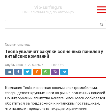
Перейти
Vip-surfing.ru
к
Ваш элитный гид по автомиру
контенту
Поиск:
Главная страница
Тесла увеличит закупки солнечных панелей у
китайских компаний
Опубликовано:
22.03.2026
Новости
Компания Tesla, известная своими электромобилями,
теперь делает крупные шаги на рынке солнечных панелей.
По информации агентства Reuters, Илон Маск собирается
обратиться за поддержкой к китайским поставщикам,
что позволит преодолеть текущие ограничения