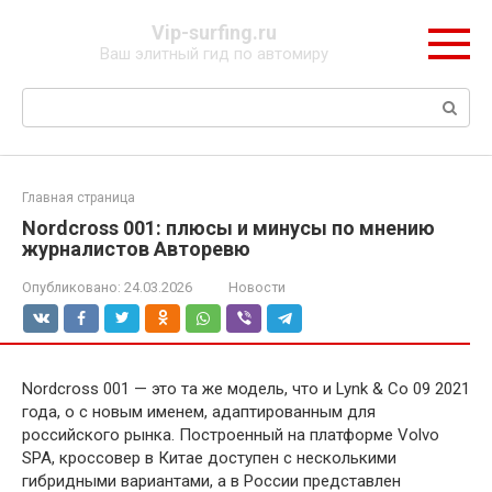
Перейти
Vip-surfing.ru
к
Ваш элитный гид по автомиру
контенту
Поиск:
Главная страница
Nordcross 001: плюсы и минусы по мнению
журналистов Авторевю
Опубликовано:
24.03.2026
Новости
Nordcross 001 — это та же модель, что и Lynk & Co 09 2021
года, о с новым именем, адаптированным для
российского рынка. Построенный на платформе Volvo
SPA, кроссовер в Китае доступен с несколькими
гибридными вариантами, а в России представлен