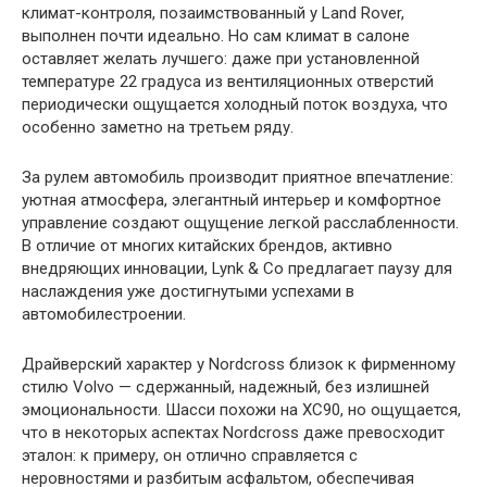
климат-контроля, позаимствованный у Land Rover,
выполнен почти идеально. Но сам климат в салоне
оставляет желать лучшего: даже при установленной
температуре 22 градуса из вентиляционных отверстий
периодически ощущается холодный поток воздуха, что
особенно заметно на третьем ряду.
За рулем автомобиль производит приятное впечатление:
уютная атмосфера, элегантный интерьер и комфортное
управление создают ощущение легкой расслабленности.
В отличие от многих китайских брендов, активно
внедряющих инновации, Lynk & Co предлагает паузу для
наслаждения уже достигнутыми успехами в
автомобилестроении.
Драйверский характер у Nordcross близок к фирменному
стилю Volvo — сдержанный, надежный, без излишней
эмоциональности. Шасси похожи на XC90, но ощущается,
что в некоторых аспектах Nordcross даже превосходит
эталон: к примеру, он отлично справляется с
неровностями и разбитым асфальтом, обеспечивая