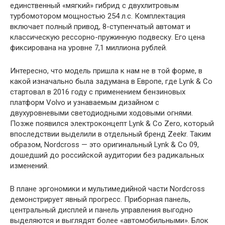
единственный «мягкий» гибрид с двухлитровым
турбомотором мощностью 254 л.с. Комплектация
включает полный привод, 8-ступенчатый автомат и
классическую рессорно-пружинную подвеску. Его цена
фиксирована на уровне 7,1 миллиона рублей.
Интересно, что модель пришла к нам не в той форме, в
какой изначально была задумана в Европе, где Lynk & Co
стартовал в 2016 году с применением бензиновых
платформ Volvo и узнаваемым дизайном с
двухуровневыми светодиодными ходовыми огнями.
Позже появился электроконцепт Lynk & Co Zero, который
впоследствии выделили в отдельный бренд Zeekr. Таким
образом, Nordcross — это оригинальный Lynk & Co 09,
дошедший до российской аудитории без радикальных
изменений.
В плане эргономики и мультимедийной части Nordcross
демонстрирует явный прогресс. Приборная панель,
центральный дисплей и панель управления выгодно
выделяются и выглядят более «автомобильными». Блок