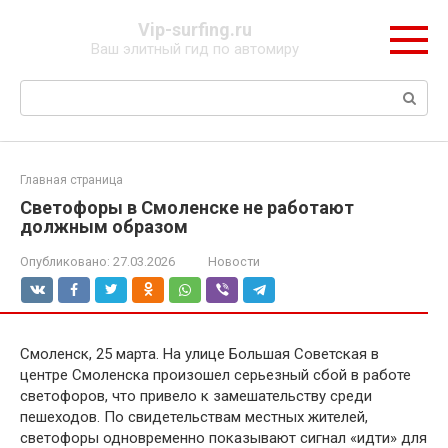
Перейти
Vip-surfing.ru
к
Ваш элитный гид по автомиру
контенту
Поиск:
Главная страница
Светофоры в Смоленске не работают
должным образом
Опубликовано:
27.03.2026
Новости
Смоленск, 25 марта. На улице Большая Советская в
центре Смоленска произошел серьезный сбой в работе
светофоров, что привело к замешательству среди
пешеходов. По свидетельствам местных жителей,
светофоры одновременно показывают сигнал «идти» для